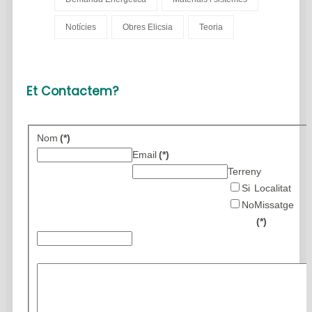
Notícies
Obres Elicsia
Teoria
Et Contactem?
Nom
(*)
Email
(*)
Terreny
Si
Localitat
No
Missatge
(*)