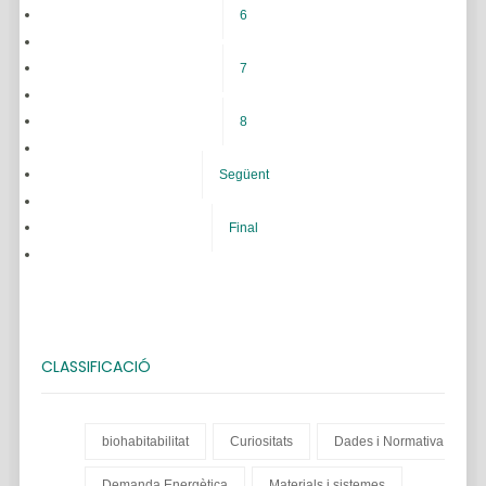
6
7
8
Següent
Final
CLASSIFICACIÓ
biohabitabilitat
Curiositats
Dades i Normativa
Demanda Energètica
Materials i sistemes