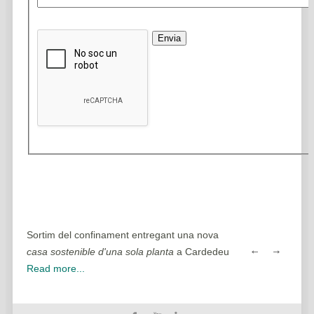
Envia
Sortim del confinament entregant una nova
promoció d'habita
anta
a
casa sostenible d'una sola planta
a Cardedeu
2021 Elicsia ha p
Read more...
d'habitatges...
Rea