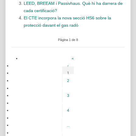
LEED, BREEAM i Passivhaus. Què hi ha darrera de
cada certificació?
El CTE incorpora la nova secció HS6 sobre la
protecció davant el gas radó
Pàgina 1 de 8
«
‹
1
2
3
4
...