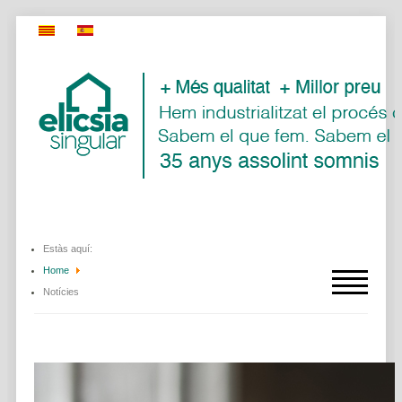
Estàs aquí:
Home
Notícies