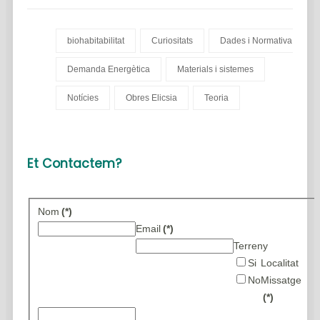
biohabitabilitat
Curiositats
Dades i Normativa
Demanda Energètica
Materials i sistemes
Notícies
Obres Elicsia
Teoria
Et Contactem?
Nom
(*)
Email
(*)
Terreny
Si
Localitat
No
Missatge
(*)