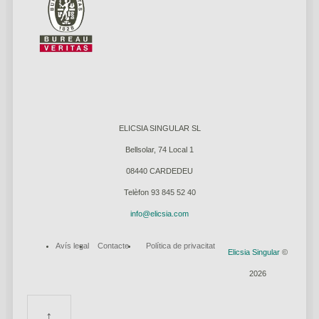
ELICSIA SINGULAR SL
Bellsolar, 74 Local 1
08440 CARDEDEU
Telèfon 93 845 52 40
info@elicsia.com
Avís legal
Contacte
Política de privacitat
Elicsia Singular
©
2026
↑