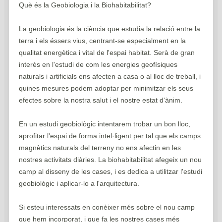
Què és la Geobiologia i la Biohabitabilitat?
La geobiologia és la ciència que estudia la relació entre la
terra i els éssers vius, centrant-se especialment en la
qualitat energètica i vital de l'espai habitat. Serà de gran
interès en l'estudi de com les energies geofísiques
naturals i artificials ens afecten a casa o al lloc de treball, i
quines mesures podem adoptar per minimitzar els seus
efectes sobre la nostra salut i el nostre estat d'ànim.
En un estudi geobiològic intentarem trobar un bon lloc,
aprofitar l'espai de forma intel·ligent per tal que els camps
magnètics naturals del terreny no ens afectin en les
nostres activitats diàries. La biohabitabilitat afegeix un nou
camp al disseny de les cases, i es dedica a utilitzar l'estudi
geobiològic i aplicar-lo a l'arquitectura.
Si esteu interessats en conèixer més sobre el nou camp
que hem incorporat, i que fa les nostres cases més