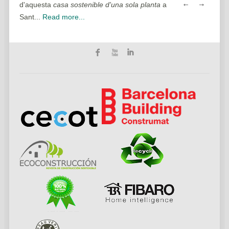
ead
d'aquesta
casa sostenible d'una sola planta
a
casa sostenible d'
Sant...
Read more...
Read more...