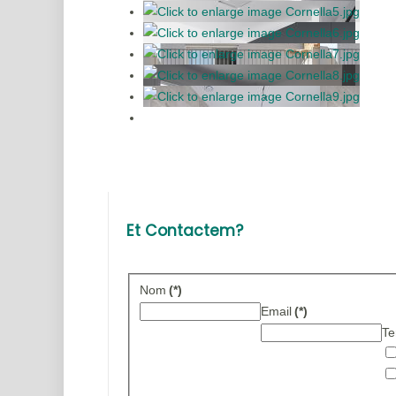
Et Contactem?
Nom
(*)
Email
(*)
Te