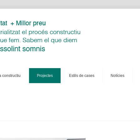
a constructiu
projectes
estils de cases
notícies