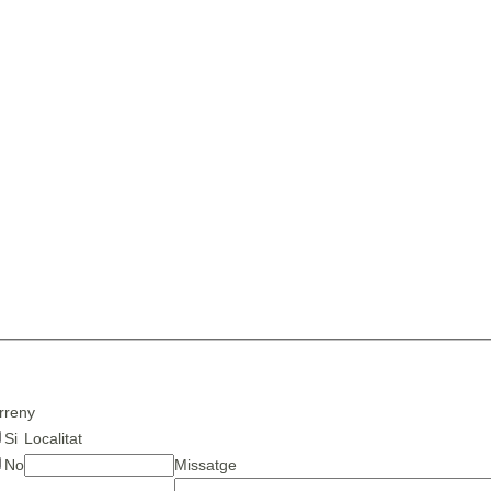
rreny
Si
Localitat
No
Missatge