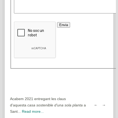
Envia
 nova
Acabem 2021 entregant les claus
Sortim del confin
ead
d'aquesta
casa sostenible d'una sola planta
a
casa sostenible d'
Sant...
Read more...
Read more...