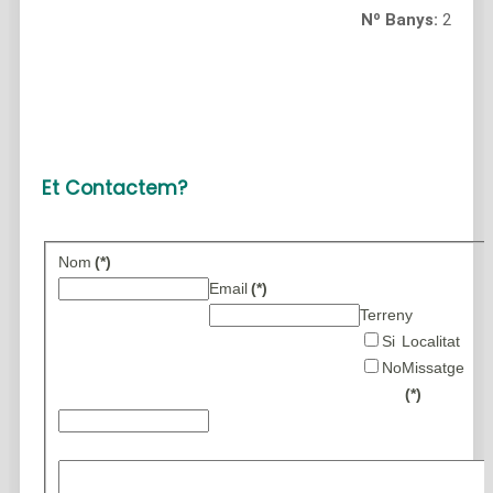
Nº Banys:
2
Et Contactem?
Nom
(*)
Email
(*)
Terreny
Si
Localitat
No
Missatge
(*)