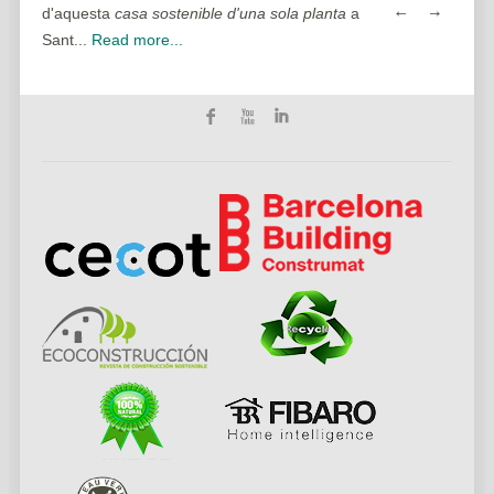
ead
d'aquesta
casa sostenible d'una sola planta
a
casa sostenible d'
Sant...
Read more...
Read more...