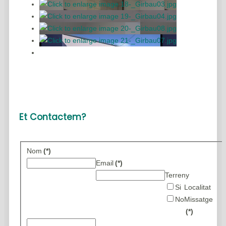
Et Contactem?
Nom
(*)
Email
(*)
Terreny
Si
Localitat
No
Missatge
(*)