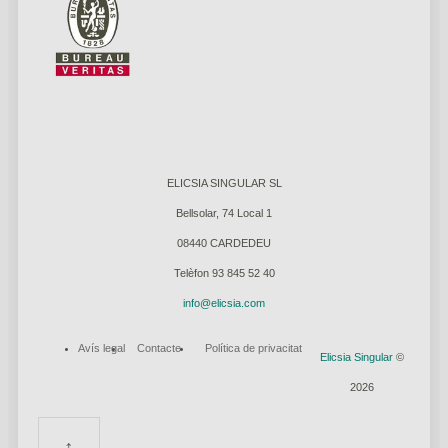
ELICSIA SINGULAR SL
Bellsolar, 74 Local 1
08440 CARDEDEU
Telèfon 93 845 52 40
info@elicsia.com
Avís legal
Contacte
Política de privacitat
Elicsia Singular
©
2026
↑