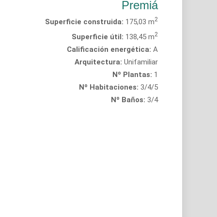
Premiá
2
Superficie construida:
175,03 m
2
Superficie útil:
138,45 m
Calificación energética:
A
Arquitectura:
Unifamiliar
Nº Plantas:
1
Nº Habitaciones:
3/4/5
Nº Baños:
3/4