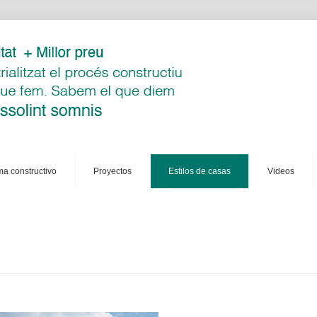
ema constructivo
proyectos
estilos de casas
videos